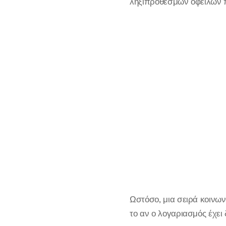
ληξιπρόθεσμων οφειλών π
Ωστόσο, μια σειρά κοινω
το αν ο λογαριασμός έχει