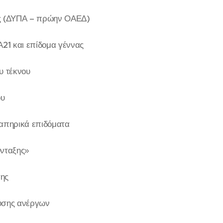
ς (ΔΥΠΑ – πρώην ΟΑΕΔ)
Α21 και επίδομα γέννας
υ τέκνου
ου
ναπηρικά επιδόματα
ύνταξης»
ης
υσης ανέργων