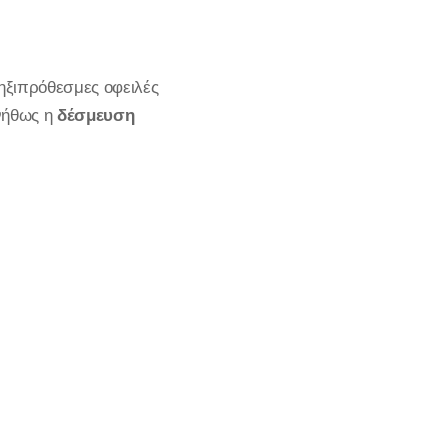
ληξιπρόθεσμες οφειλές
υνήθως η
δέσμευση