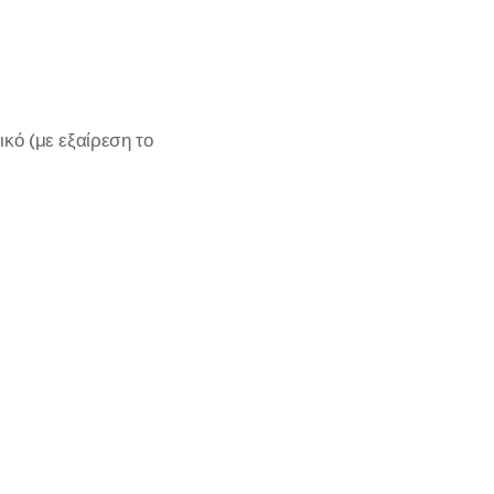
κό (με εξαίρεση το