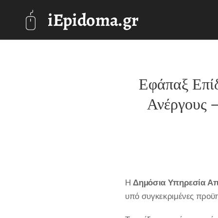
iEpidoma.gr
Εφάπαξ Επί
Ανέργους –
Η
Δημόσια Υπηρεσία Α
υπό συγκεκριμένες προϋ