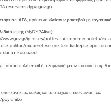
ΠΑ (eservices.dypa.gov.gr).
καταρτίσει ΑΣΔ
, πρέπει να
κλείσουν ραντεβού με εργασιακ
λεδιάσκεψης
(MyDYPAlive):
://www.gov.gr/ipiresies/polites-kai-kathemerinoteta/ex-
ese-politon/exuperetese-me-telediaskepse-apo-ton-o
ou-dunamikou-oaed
ης
, με αποστολή email ή τηλεφωνικά μέσω του ενιαίου αριθμ
.
 οποίο ανήκετε, καθώς και τα στοιχεία επικοινωνίας του: 🔗
r/poy-aniko