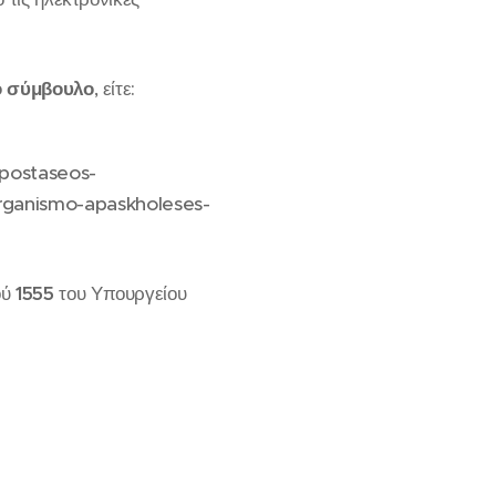
ό σύμβουλο
, είτε:
apostaseos-
rganismo-apaskholeses-
ού
1555
του Υπουργείου