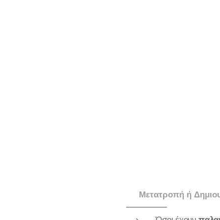
🔹 Μετατροπή ή Δημιου
Όσοι έχουν
παλα