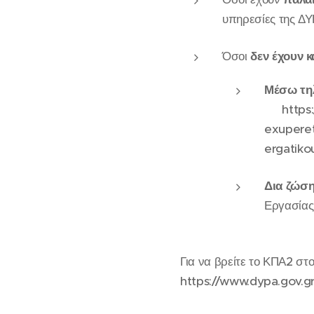
υπηρεσίες της ΔΥ
Όσοι
δεν έχουν 
Μέσω τη
🔗 https
exuperet
ergatik
Δια ζώσ
Εργασίας
Για να βρείτε το ΚΠΑ2 στο
https://www.dypa.gov.g