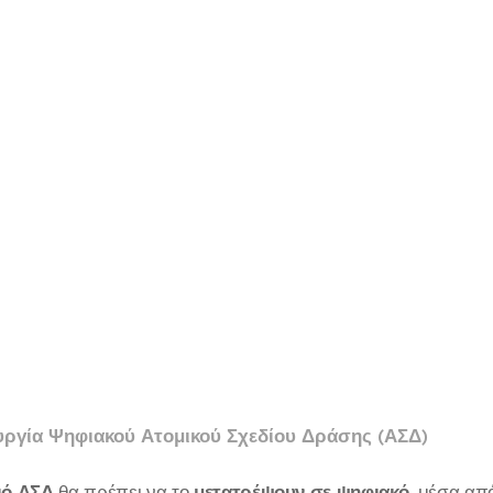
ργία Ψηφιακού Ατομικού Σχεδίου Δράσης (ΑΣΔ)
ιό ΑΣΔ
θα πρέπει να το
μετατρέψουν σε ψηφιακό
, μέσα από