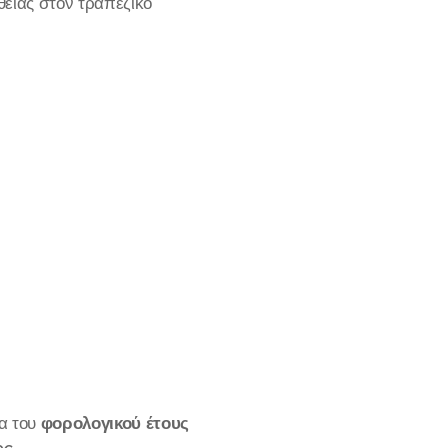
υθείας στον τραπεζικό
τα του
φορολογικού έτους