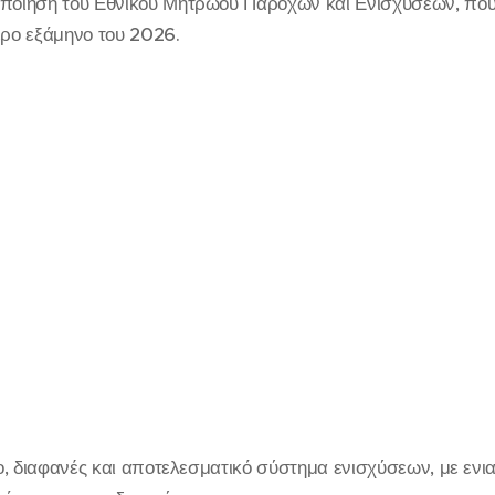
οποίηση του Εθνικού Μητρώου Παροχών και Ενισχύσεων, που 
τερο εξάμηνο του 2026.
ιο, διαφανές και αποτελεσματικό σύστημα ενισχύσεων, με ενια