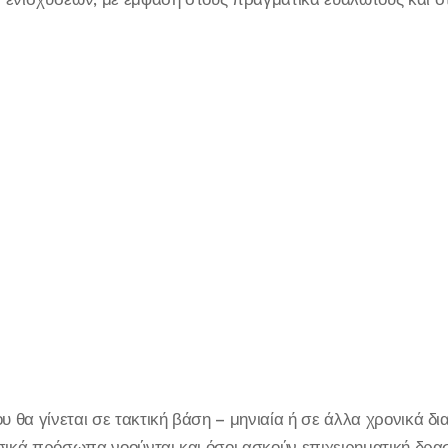
θα γίνεται σε τακτική βάση – μηνιαία ή σε άλλα χρονικά δι
σικά πρόσωπα νοούνται και όσοι ασκούν επιχειρηματική δρασ