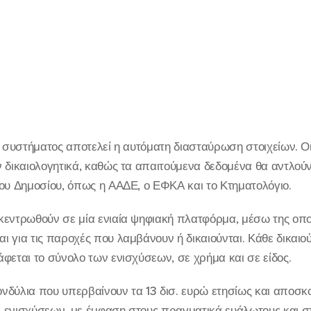
υ συστήματος αποτελεί η αυτόματη διασταύρωση στοιχείων. Οι
 δικαιολογητικά, καθώς τα απαιτούμενα δεδομένα θα αντλού
ου Δημοσίου, όπως η ΑΑΔΕ, ο ΕΦΚΑ και το Κτηματολόγιο.
εντρωθούν σε μία ενιαία ψηφιακή πλατφόρμα, μέσω της οποί
 για τις παροχές που λαμβάνουν ή δικαιούνται. Κάθε δικαιού
φεται το σύνολο των ενισχύσεων, σε χρήμα και σε είδος.
δύλια που υπερβαίνουν τα 13 δισ. ευρώ ετησίως και αποσκο
 ενισχύσεων, με έμφαση στους πραγματικά ευάλωτους και σ