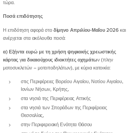
τώρα.
Ποσά επιδότησης
Η επιδότηση αφορά στο
δίμηνο Απριλίου-Μαΐου 2026
και
ανέρχεται στα ακόλουθα ποσά:
α) Εξήντα ευρώ με τη χρήση ψηφιακής χρεωστικής
κάρτας
γ
ια δικαιούχους ιδιοκτήτες οχημάτω
ν (πλην
μοτοσυκλετών – μοτοποδηλάτων), με κύρια κατοικία:
στις Περιφέρειες Βορείου Αιγαίου, Νοτίου Αιγαίου,
Ιονίων Νήσων, Κρήτης,
στα νησιά της Περιφέρειας Αττικής
στα νησιά των Σποράδων της Περιφέρειας
Θεσσαλίας,
στην Περιφερειακή Ενότητα Θάσου