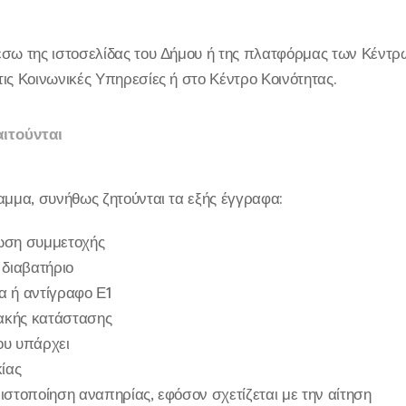
έσω της ιστοσελίδας του Δήμου ή της πλατφόρμας των Κέντρω
ις Κοινωνικές Υπηρεσίες ή στο Κέντρο Κοινότητας.
ιτούνται
αμμα, συνήθως ζητούνται τα εξής έγγραφα:
ωση συμμετοχής
 διαβατήριο
α ή αντίγραφο Ε1
ιακής κατάστασης
ου υπάρχει
κίας
ιστοποίηση αναπηρίας, εφόσον σχετίζεται με την αίτηση