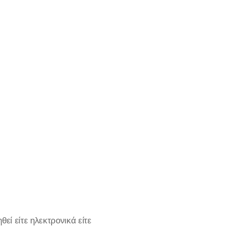
εί είτε ηλεκτρονικά είτε