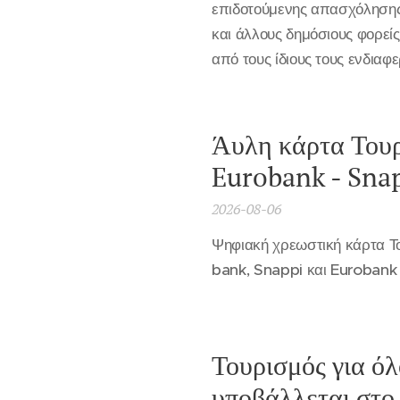
επιδοτούμενης απασχόλησης
και άλλους δημόσιους φορεί
από τους ίδιους τους ενδιαφ
Άυλη κάρτα Τουρ
Eurobank - Sna
2026-08-06
Ψηφιακή χρεωστική κάρτα Το
bank, Snappi και Eurobank
Τουρισμός για όλ
υποβάλλεται στο