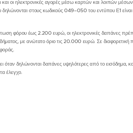
ι και οι ηλεκτρονικές αγορές μέσω καρτών και λοιπών μέσω
ου δηλώνονται στους κωδικούς 049–050 του εντύπου Ε1 είνα
πτωση φόρου έως 2.200 ευρώ, οι ηλεκτρονικές δαπάνες πρέπε
ήματος, με ανώτατο όριο τις 20.000 ευρώ. Σε διαφορετική 
φοράς.
χει όταν δηλώνονται δαπάνες υψηλότερες από το εισόδημα, κ
τα έλεγχο.