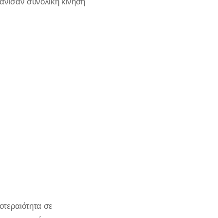
άνισαν συνολική κίνηση
οτεραιότητα σε