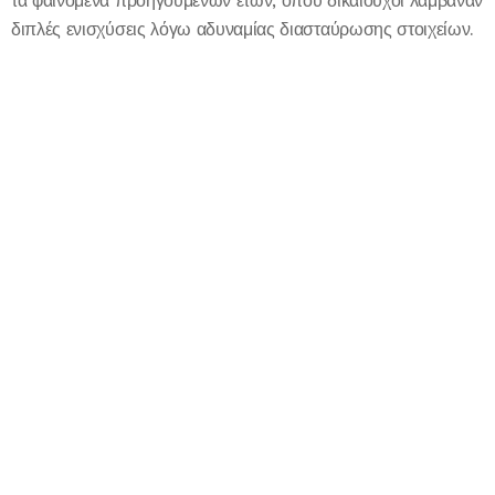
τα φαινόμενα προηγούμενων ετών, όπου δικαιούχοι λάμβαναν
διπλές ενισχύσεις λόγω αδυναμίας διασταύρωσης στοιχείων.