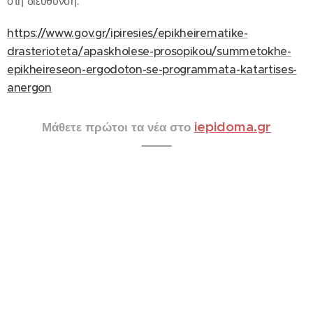
στη διεύθυνση:
https://www.gov.gr/ipiresies/epikheirematike-
drasterioteta/apaskholese-prosopikou/summetokhe-
epikheireseon-ergodoton-se-programmata-katartises-
anergon
iepidoma.gr
Μάθετε πρώτοι τα νέα στο