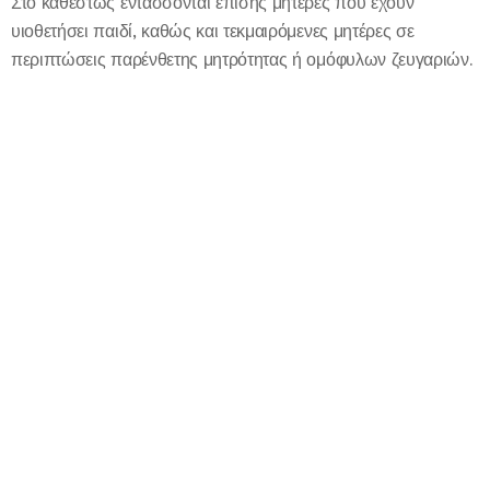
Στο καθεστώς εντάσσονται επίσης μητέρες που έχουν
υιοθετήσει παιδί, καθώς και τεκμαιρόμενες μητέρες σε
περιπτώσεις παρένθετης μητρότητας ή ομόφυλων ζευγαριών.