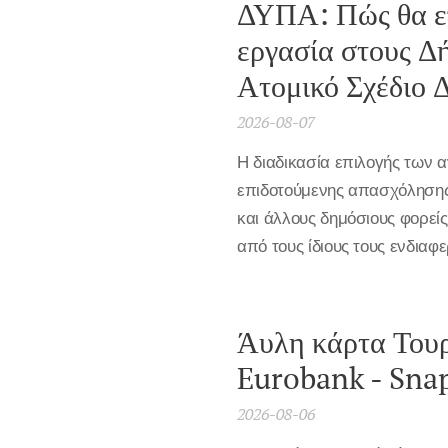
ΔΥΠΑ: Πώς θα επ
εργασία στους Δή
Ατομικό Σχέδιο 
2026-08-07
Η διαδικασία επιλογής των
επιδοτούμενης απασχόλησης
και άλλους δημόσιους φορεί
από τους ίδιους τους ενδιαφ
Άυλη κάρτα Τουρ
Eurobank - Sna
2026-08-06