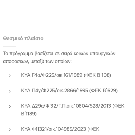
Θεσμικό πλαίσιο
Το πρόγραμμα βασίζεται σε σειρά κοινών υπουργικών
αποφάσεων, μεταξύ των οποίων:
ΚΥΑ Γ4α/Φ225/οικ.161/1989 (ΦΕΚ Β΄108)
ΚΥΑ Π4γ/Φ225/οικ.2866/1995 (ΦΕΚ Β΄629)
ΚΥΑ Δ29α/Φ.32/Γ.Π.οικ.10804/528/2013 (ΦΕΚ
Β΄1189)
ΚΥΑ Φ11321/οικ.104985/2023 (ΦΕΚ