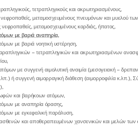
αραπληγικούς, τετραπληγικούς και ακρωτηριασμένους,
ε νεφροπαθείς, μεταμοσχευμένους πνευμόνων και μυελού των
ς νεφροπαθείς, μεταμοσχευμένους καρδιάς, ήπατος,
τόμων με βαριά αναπηρία,
τόμων με βαριά νοητική υστέρηση,
παραπληγικών – τετραπληγικών και ακρωτηριασμένων ανασφ
ίου,
ατόμων με συγγενή αιμολυτική αναιμία (μεσογειακή – δρεπα
λπ.) ή συγγενή αιμορραγική διάθεση (αιμορροφιλία κ.λπ.), 
),
κωφών και βαρήκοων ατόμων,
ατόμων με αναπηρία όρασης,
ατόμων με εγκεφαλική παράλυση,
η ασθενών και αποθεραπευμένων χανσενικών και μελών των ο